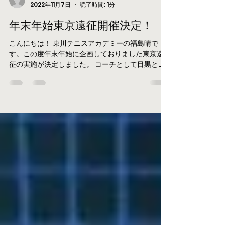
越しください。...
福島晴コーチ
2022年11月7日
読了時間: 1分
年末年始東京遠征開催決定！
こんにちは！ 東川テニスアカデミーの福島晴で
す。この度年末年始に企画しておりました東京遠
征の実施が決定しました。 コーチとして目黒と福
島が帯同します。 また、実施要項詳細も現状のも
ので確定となります。 HPからですと参加申込のボ
タンをクリックいただければ詳細表示されます。...