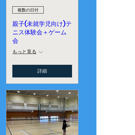
複数の日付
親子(未就学児向け)テ
ニス体験会＋ゲーム
会
もっと見る
詳細