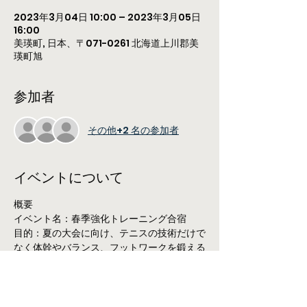
2023年3月04日 10:00 – 2023年3月05日
16:00
美瑛町, 日本、〒071-0261 北海道上川郡美
瑛町旭
参加者
その他+2 名の参加者
イベントについて
概要
イベント名：春季強化トレーニング合宿
目的：夏の大会に向け、テニスの技術だけで
なく体幹やバランス、フットワークを鍛える
事
開催日：令和5年3月4日(土)〜令和5年3月5
日(日)
主催：東川テニスアカデミー