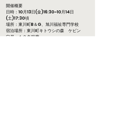
開催概要
日時：10月13日(金)16:30~10月14日
(土)17:30頃
場所：東川町B＆G、旭川福祉専門学校
宿泊場所：東川町キトウシの森　ケビン
定員：１２名程度
最低開催：6名
さらに表示
このイベントをシェア
〒071-1425 北海道上川郡東川町西町2
丁目１−１９ ２F